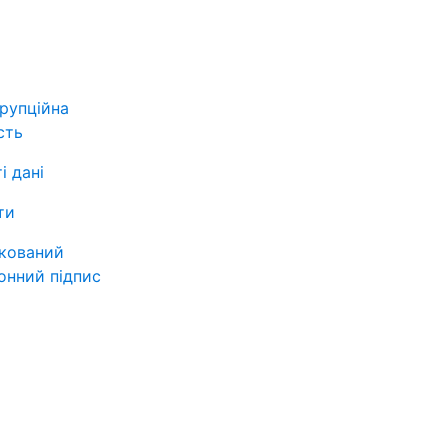
рупційна
сть
і дані
ти
ікований
онний підпис