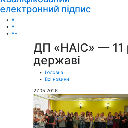
електронний підпис
А
А
А
+
ДП «НАІС» — 11 р
державі
Головна
Всі новини
27.05.2026