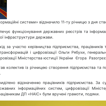
ормаційні системи» відзначило 11-ту річницю з дня ств
печує функціонування державних реєстрів та інформац
вої інфраструктури держави.
хід за участю керівництва підприємства, працівників т
трансформацій і цифровізації Ольги Рябухи, генерал
ровізації Міністерства юстиції України Єгора Разогрєє
ав колектив із річницею створення підприємства та по
і.
иділено відзначенню працівників підприємства. За с
авних інформаційних систем, цифровізації Міністе
рацівникам ДП «НАІС» були вручені грамоти, подяки.