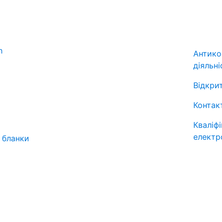
Антико
діяльні
Відкрит
Контак
Кваліф
електр
 бланки