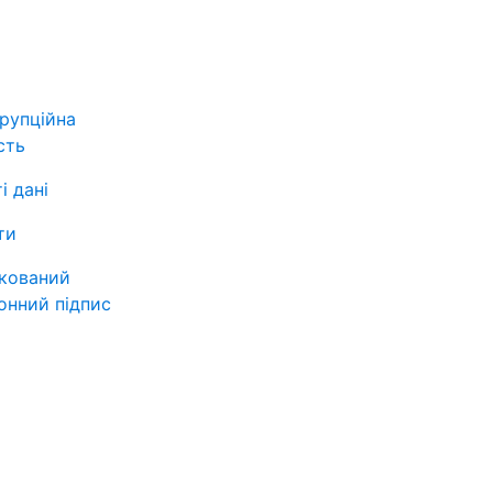
рупційна
сть
і дані
ти
ікований
онний підпис