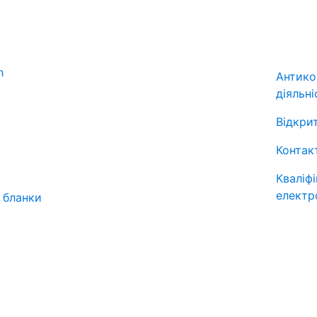
Антико
діяльні
Відкрит
Контак
Кваліф
електр
 бланки