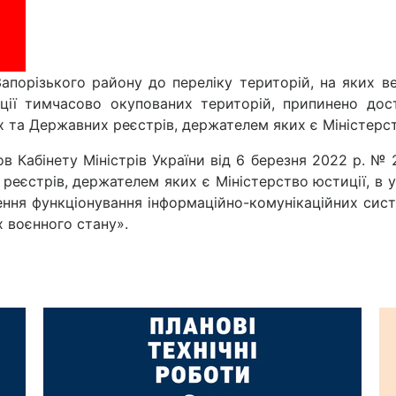
Запорізького району до переліку територій, на яких ве
ації тимчасово окупованих територій, припинено дос
х та Державних реєстрів, держателем яких є Міністерст
в Кабінету Міністрів України від 6 березня 2022 р. № 
реєстрів, держателем яких є Міністерство юстиції, в у
ення функціонування інформаційно-комунікаційних сист
х воєнного стану».