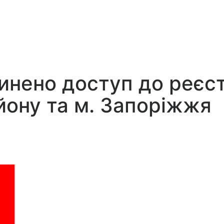
нено доступ до реєстр
йону та м. Запоріжжя