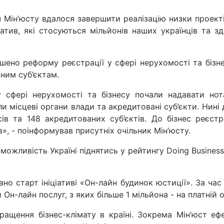
 Мін’юсту вдалося завершити реалізацію низки проекті
ціатив, які стосуються мільйонів наших українців та з
шено реформу реєстрації у сфері нерухомості та бізне
аним суб’єктам.
у сфері нерухомості та бізнесу почали надавати нота
 місцеві органи влади та акредитовані суб’єкти. Нині
сів та 148 акредитованих суб’єктів. До бізнес реєст
в», - поінформував присутніх очільник Мін’юсту.
ожливість Україні піднятись у рейтингу Doing Busines
ано старт ініціативі «Он-лайн будинок юстиції». За ча
н-лайн послуг, з яких більше 1 мільйона - на платній о
ащення бізнес-клімату в країні. Зокрема Мін’юст еф