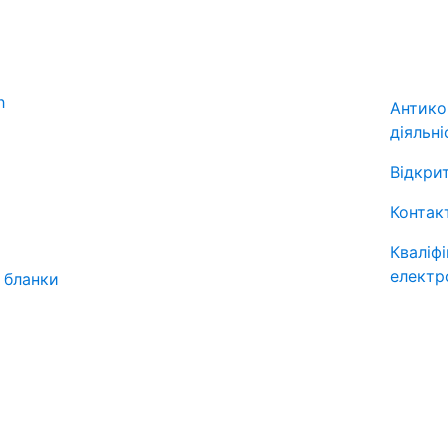
Антико
діяльні
Відкрит
Контак
Кваліф
електр
 бланки