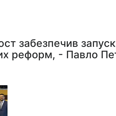
’юст забезпечив запуск
их реформ, - Павло П