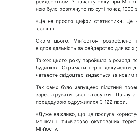
рейдерством. З початку року при Міністе
нею було розглянуто по суті понад 1000 
«Це не просто цифри статистики. Це -
юстиції.
Окрім цього, Мін’юстом розроблено т
відповідальність за рейдерство для всіх 
Також цього року перейшла в розряд по
будинках. Отримати перші документи ди
четверте свідоцтво видається за новим 
Так само було запущено пілотний прое
зареєструвати свої стосунки. Послуга
процедурою одружилися 3 122 пари.
«Дуже важливо, що ця послуга користу
мешканці тимчасово окупованих терито
Мін’юсту.