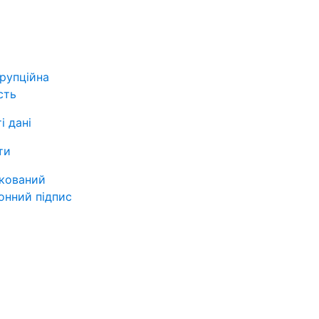
рупційна
сть
і дані
ти
ікований
онний підпис