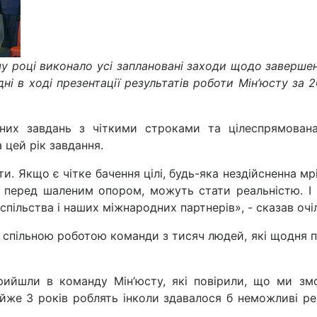
му році виконало усі заплановані заходи щодо завершен
і в ході презентації результатів роботи Мін’юсту за 
тних завдань з чіткими строками та цілеспрямован
 цей рік завдання.
ти. Якщо є чітке бачення цілі, будь-яка нездійсненна м
 перед шаленим опором, можуть стати реальністю. 
спільства і наших міжнародних партнерів», - сказав очі
є спільною роботою команди з тисяч людей, які щодня пр
рийшли в команду Мін’юсту, які повірили, що ми з
е 3 років роблять інколи здавалося б неможливі речі