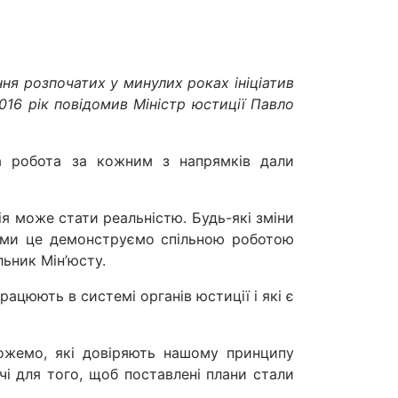
ня розпочатих у минулих роках ініціатив
2016 рік повідомив Міністр юстиції Павло
а робота за кожним з напрямків дали
рія може стати реальністю. Будь-які зміни
І ми це демонструємо спільною роботою
льник Мін’юсту.
ацюють в системі органів юстиції і які є
можемо, які довіряють нашому принципу
 для того, щоб поставлені плани стали