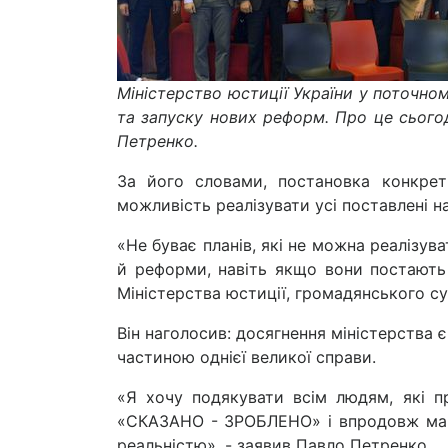
Міністерство юстиції України у поточно
та запуску нових реформ. Про це сьогодн
Петренко.
За його словами, постановка конкре
можливість реалізувати усі поставлені на
«Не буває планів, які не можна реалізува
й реформи, навіть якщо вони постають
Міністерства юстиції, громадянського су
Він наголосив: досягнення міністерства 
частиною однієї великої справи.
«Я хочу подякувати всім людям, які п
«СКАЗАНО - ЗРОБЛЕНО» і впродовж майж
реальністю», - заявив Павло Петренко.