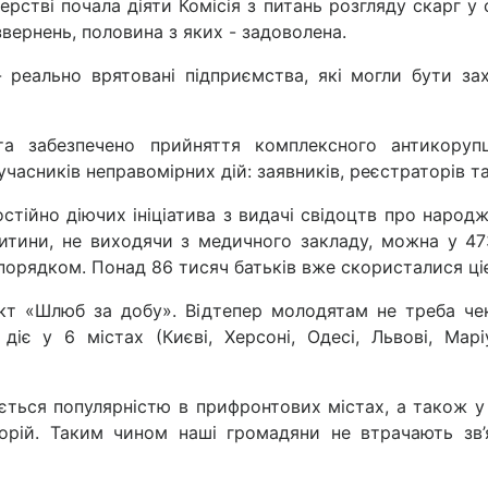
рстві почала діяти Комісія з питань розгляду скарг у с
звернень, половина з яких - задоволена.
 реально врятовані підприємства, які могли бути зах
а забезпечено прийняття комплексного антикорупц
учасників неправомірних дій: заявників, реєстраторів т
стійно діючих ініціатива з видачі свідоцтв про народ
тини, не виходячи з медичного закладу, можна у 473
порядком. Понад 86 тисяч батьків вже скористалися ці
кт «Шлюб за добу». Відтепер молодятам не треба ч
 діє у 6 містах (Києві, Херсоні, Одесі, Львові, Мар
ється популярністю в прифронтових містах, а також у
рій. Таким чином наші громадяни не втрачають зв’