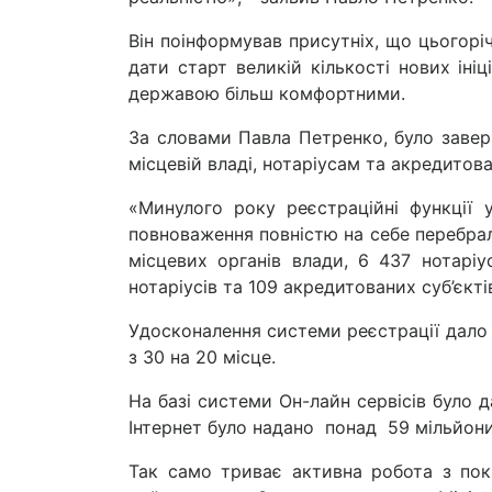
Він поінформував присутніх, що цьогоріч
дати старт великій кількості нових іні
державою більш комфортними.
За словами Павла Петренко, було завер
місцевій владі, нотаріусам та акредитов
«Минулого року реєстраційні функції 
повноваження повністю на себе перебрали
місцевих органів влади, 6 437 нотаріу
нотаріусів та 109 акредитованих суб’єкті
Удосконалення системи реєстрації дало м
з 30 на 20 місце.
На базі системи Он-лайн сервісів було д
Інтернет було надано понад 59 мільйони О
Так само триває активна робота з покр