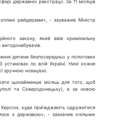
фері державної реєстрації. За 11 місяців
оплені рейдерами», - зауважив Міністр
ійного закону, який ввів кримінальну
а вигодонабувачів.
ження дитини безпосередньо у пологових
 установах по всій Україні. Нині кожне
єї зручною новацією.
екати щонайменше місяць для того, щоб
іуполі та Сєверодонецьку), а за новою
 Херсоні, куди приїжджають одружитися
язок з державою», - зазначив очільник