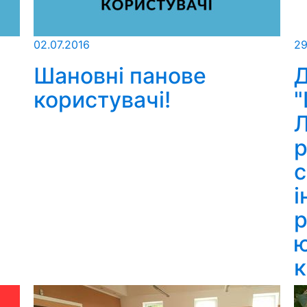
02.07.2016
29
Шановні панове
Д
користувачі!
"
Л
р
с
і
ю
к