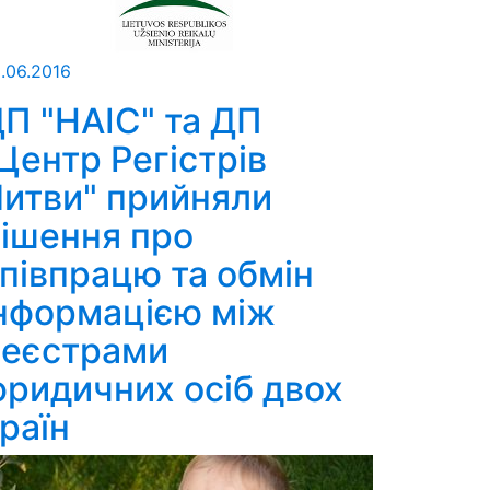
.06.2016
П "НАІС" та ДП
Центр Регістрів
итви" прийняли
ішення про
півпрацю та обмін
нформацією між
реєстрами
ридичних осіб двох
раїн