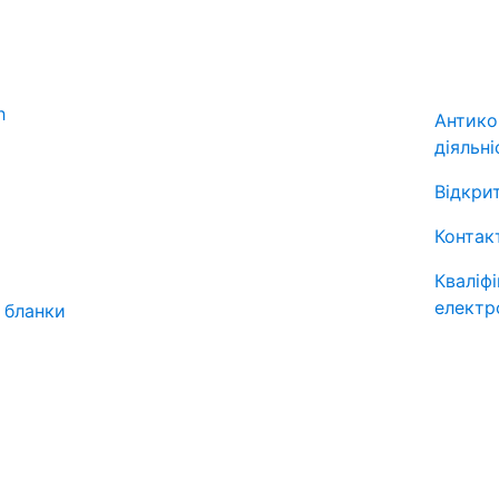
Антико
діяльні
Відкрит
Контак
Кваліф
електр
 бланки