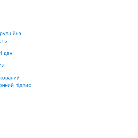
рупційна
сть
і дані
ти
ікований
онний підпис