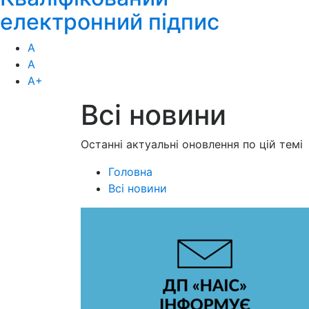
електронний підпис
А
А
А
+
Всі новини
Останні актуальні оновлення по цій темі
Головна
Всі новини