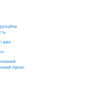
рупційна
сть
і дані
ти
ікований
онний підпис