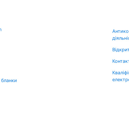
Антико
діяльні
Відкрит
Контак
Кваліф
електр
 бланки