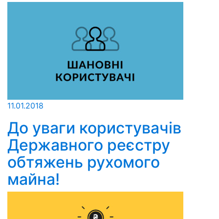
11.01.2018
До уваги користувачів
Державного реєстру
обтяжень рухомого
майна!